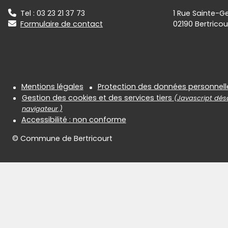
Tel : 03 23 21 37 73
1 Rue Sainte-G
Formulaire de contact
02190 Bertricou
Informations réglementair
Mentions légales
Protection des données personnell
Gestion des cookies et des services tiers
(Javascript désa
navigateur.)
Accessibilité : non conforme
© Commune de Bertricourt