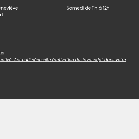
eneviève
Samedi de 11h à 12h
rt
es
es
ctivé. Cet outil nécessite l'activation du Javascript dans votre