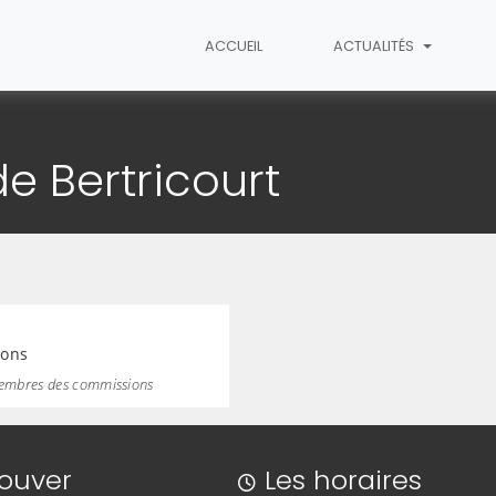
ACCUEIL
ACTUALITÉS
tricourt
e Bertricourt
ions
membres des commissions
rouver
Les horaires