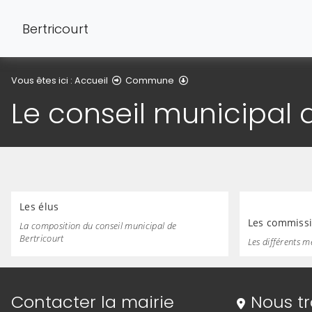
Bertricourt
Le conseil municipal de Ber
Vous êtes ici :
Accueil
Commune
Le conseil municipal d
Les élus
Les commiss
La composition du conseil municipal de
Bertricourt
Les différents 
Informations de contact
Contacter la mairie
Nous t