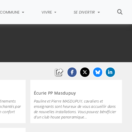
COMMUNE
VIVRE
SE DIVERTIR
Écurie PP Masdupuy
événements
Pauline et Pierre MASDUPUY, cavaliers et
enchantés par
enseignants sont heureux de vous accueillir dans
n confort
de nouvelles installations. Vous pouvez bénéficier
d'un club house panoramique...