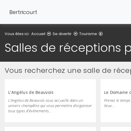
Bertricourt
Salles de réce
Vous êtes ici :
Accueil
Se divertir
Tourisme
Salles de réceptions 
Vous recherchez une salle de réce
L'Angélus de Beauvois
Le Domaine d
L’Angelus de Beauvois vous accueille dans un
Prenez le temps 
univers champêtre qui vous permettra d’organiser
lieux...
tous types d'évènements...