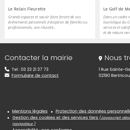
Le Relais Fleurette
Le Golf de M
Grands espaces et savoir-faire feront de vos
Dans un cadre n
évènements personnels (réception de famille) ou
touristique du G
professionnels, une réussite...
services et sati
et de nature ve
Informations de contact
Contacter la mairie
Nous t
Tel : 03 23 21 37 73
1 Rue Sainte-G
Formulaire de contact
02190 Bertricou
Informations réglementair
Mentions légales
Protection des données personnell
Gestion des cookies et des services tiers
(Javascript désa
navigateur.)