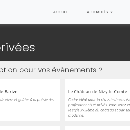
ACCUEIL
ACTUALITÉS
ptions privées
privées
ption pour vos évènements ?
e Barive
Le Château de Nizy-le-Comte
de vivre et goûter à la poésie des
Cadre idéal pour la réussite de vos 
professionnels et privés. Vous serez 
le style XVIIIème du château et par so
moderne.