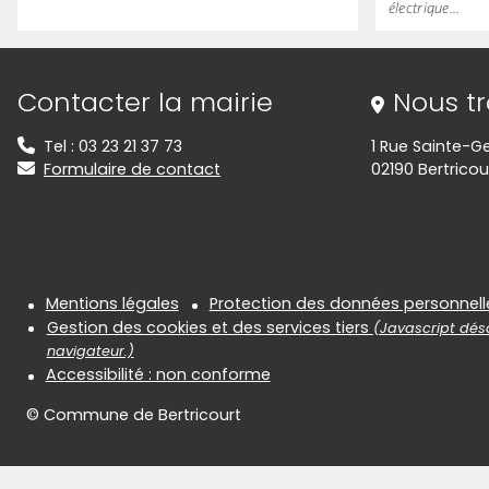
électrique...
Informations de contact
Contacter la mairie
Nous t
Tel : 03 23 21 37 73
1 Rue Sainte-G
Formulaire de contact
02190 Bertricou
Informations réglementair
Mentions légales
Protection des données personnell
Gestion des cookies et des services tiers
(Javascript désa
navigateur.)
Accessibilité : non conforme
© Commune de Bertricourt