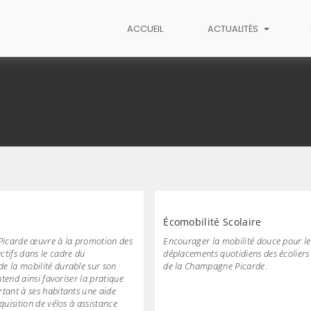
ACCUEIL
ACTUALITÉS
Écomobilité Scolaire
icarde œuvre à la promotion des
Encourager la mobilité douce pour le
ctifs dans le cadre du
déplacements quotidiens des écoliers 
e la mobilité durable sur son
de la Champagne Picarde.
entend ainsi favoriser la pratique
tant à ses habitants une aide
cquisition de vélos à assistance