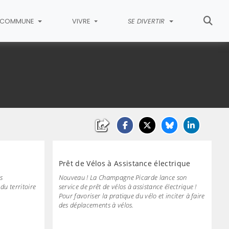
COMMUNE
VIVRE
SE DIVERTIR
Prêt de Vélos à Assistance électrique
s
Nouveau ! La Champagne Picarde lance son
du territoire
service de prêt de vélos à assistance électrique !
Pour favoriser la pratique du vélo et inciter à faire
des déplacements à vélos.