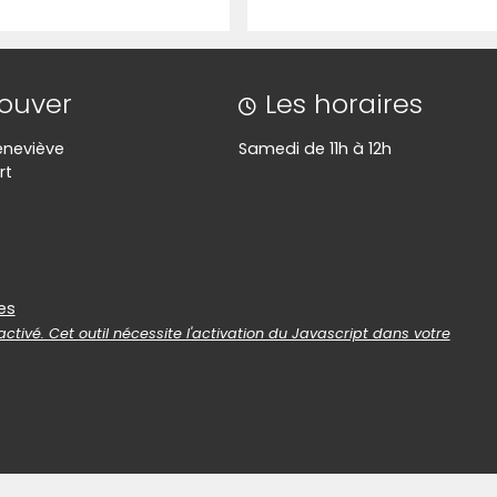
rouver
Les horaires
eneviève
Samedi de 11h à 12h
rt
es
es
ctivé. Cet outil nécessite l'activation du Javascript dans votre