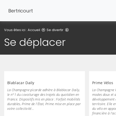
Bertricourt
Se déplacer
Vous êtes ici :
Accueil
Se divertir
Se déplacer
Blablacar Daily
Prime Vélos
La Champagne picarde adhère à Blablacar Daily,
La Champagne P
le n°1 du covoiturage des trajets du quotidien en
modes doux et a
France. Dispositifs mis en place : Forfait mobilités
développement d
durables, Prime de l'État, Prime mise en place par
territoire. Elle 
votre collectivité...
du vélo en appor
financière à l'a