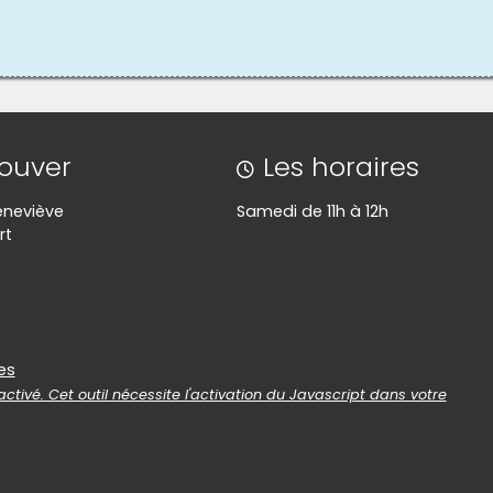
rouver
Les horaires
eneviève
Samedi de 11h à 12h
rt
es
es
ctivé. Cet outil nécessite l'activation du Javascript dans votre