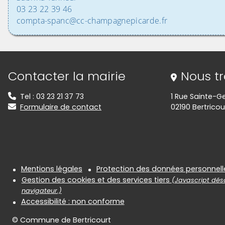
03 23 22 39 46
compta-spanc@cc-champagnepicarde.fr
Informations de contact
Contacter la mairie
Nous t
Tel : 03 23 21 37 73
1 Rue Sainte-G
Formulaire de contact
02190 Bertricou
Informations réglementair
Mentions légales
Protection des données personnell
Gestion des cookies et des services tiers
(Javascript désa
navigateur.)
Accessibilité : non conforme
© Commune de Bertricourt