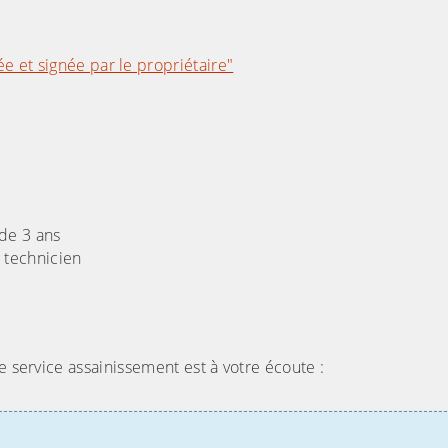
e et signée par le propriétaire"
 de 3 ans
u technicien
e service assainissement est à votre écoute :