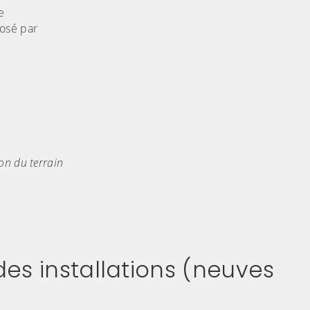
e
posé par
on du terrain
es installations (neuves