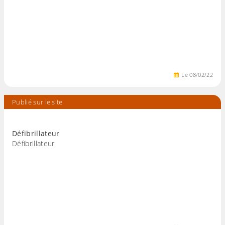
Le
08
/
02
/
22
Publié sur le site
Défibrillateur
Défibrillateur