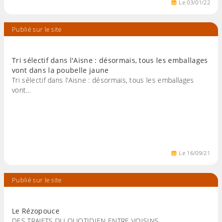
Le
03
/
01
/
22
Publié sur le site
Tri sélectif dans l'Aisne : désormais, tous les emballages
vont dans la poubelle jaune
Tri sélectif dans l'Aisne : désormais, tous les emballages
vont…
Le
16
/
09
/
21
Publié sur le site
Le Rézopouce
DES TRAJETS DU QUOTIDIEN ENTRE VOISINS