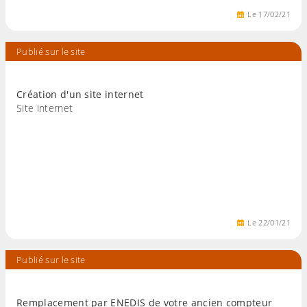
Le
17
/
02
/
21
Publié sur le site
Création d'un site internet
Site internet
Le
22
/
01
/
21
Publié sur le site
Remplacement par ENEDIS de votre ancien compteur