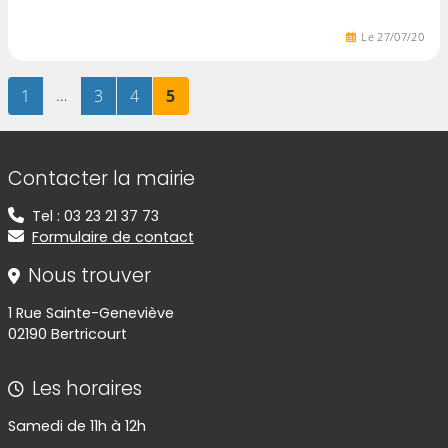
Le
27
/
07
/
20
Page
sur 5
…
Page
sur 5
Page
sur 5
Page
sur 5
1
3
4
5
Informations de contact
Contacter la mairie
Tel : 03 23 21 37 73
Formulaire de contact
Nous trouver
1 Rue Sainte-Geneviève
02190 Bertricourt
Les horaires
Samedi de 11h à 12h