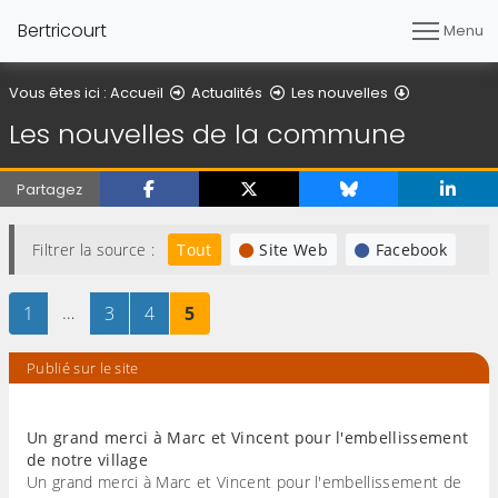
Bertricourt
Menu
Les nouvel
Vous êtes ici :
Accueil
Actualités
Les nouvelles
Les nouvelles de la commune
Partagez
Filtrer la source :
Tout
Site Web
Facebook
Page
sur 5
…
Page
sur 5
Page
sur 5
Page
sur 5
1
3
4
5
Publié sur le site
Un grand merci à Marc et Vincent pour l'embellissement
de notre village
Un grand merci à Marc et Vincent pour l'embellissement de